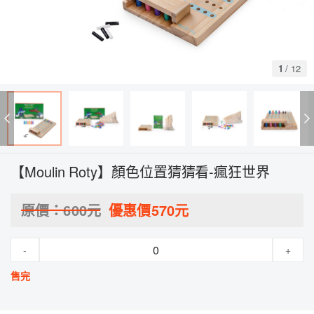
1
/
12
【Moulin Roty】顏色位置猜猜看-瘋狂世界
原價：
600
元
優惠價
570
元
-
+
售完