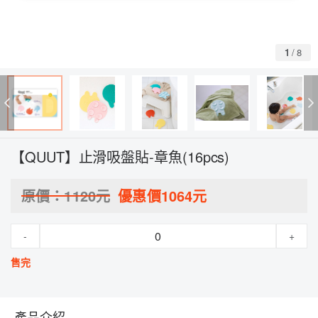
1
/
8
【QUUT】止滑吸盤貼-章魚(16pcs)
原價：
1120
元
優惠價
1064
元
-
+
售完
產品介紹