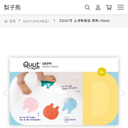
梨子熊
【QUUT】止滑吸盤貼-章魚(16pcs)
首頁
QUUT(2024新品)