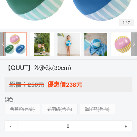
1
/
7
【QUUT】沙灘球(30cm)
原價：
250
元
優惠價
238
元
顏色
香蕉粉
花園綠
海洋藍
-
+