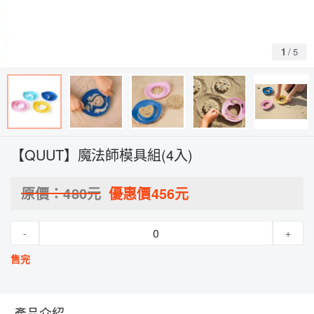
1
/
5
【QUUT】魔法師模具組(4入)
原價：
480
元
優惠價
456
元
-
+
售完
產品介紹