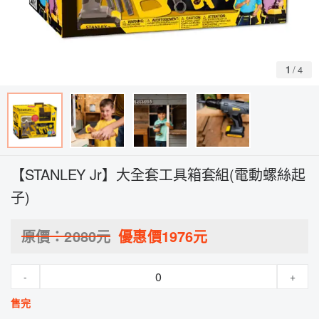
1
/
4
【STANLEY Jr】大全套工具箱套組(電動螺絲起
子)
原價：
2080
元
優惠價
1976
元
-
+
售完