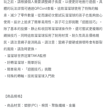
玩之前，請根據個人需要調整繩子長度，以便更好地進行遊戲。具
體的玩法詳情可通過QRCord查看。這款溜溜球使用了特殊的軸
承，減少了零件數量，從而讓初次嘗試玩溜溜球的孩子也能夠放心
使用。設計上追求了簡單易用性。孩子可立即挑戰「迴圈技巧」。
除了基本的投擲、靜止和收回等溜溜球操作外，還可嘗試更複雜的
繩操技巧，同時這款溜溜球採用了耐用材質，耐久性高且價格親
民。請注意繩子是消耗品，請注意：當繩子變硬或損壞時會有斷裂
的風險，請及時更換。
・溜溜球世界冠軍TAKA監修
・好轉溜溜球，簡單好玩
・簡單易用，「迴圈技巧」挑戰
・特殊的轉軸，技術溜溜球入門款
【商品規格】
‧商品材質：塑膠(PC)、棉質、聚酯纖維、金屬