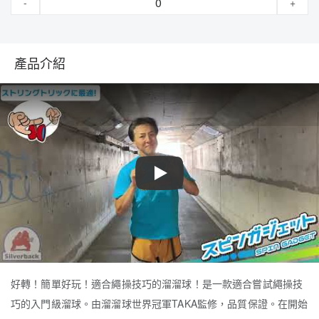
-
+
產品介紹
Play
好轉！簡單好玩！適合繩操技巧的溜溜球！是一款適合嘗試繩操技
巧的入門級溜球。由溜溜球世界冠軍TAKA監修，品質保證。在開始