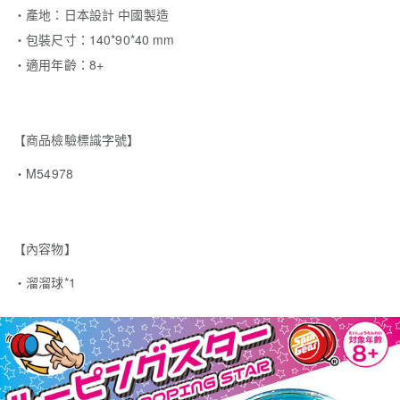
‧產地：日本設計 中國製造
‧包裝尺寸：140*90*40 mm
‧適用年齡：8+
【商品檢驗標識字號】
・M54978
【內容物】
・溜溜球*1