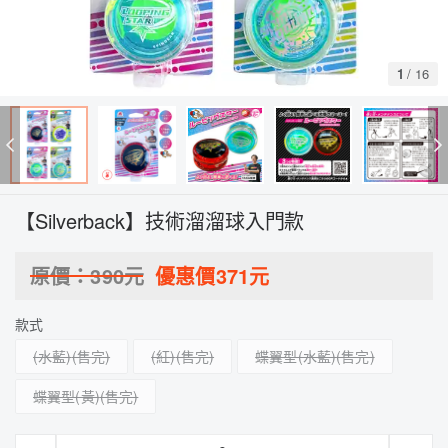
1
/
16
【Silverback】技術溜溜球入門款
原價：
390
元
優惠價
371
元
款式
(水藍)
(紅)
蝶翼型(水藍)
蝶翼型(黃)