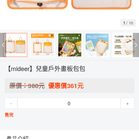
1
/
10
【mideer】兒童戶外畫板包包
原價：
380
元
優惠價
361
元
-
+
售完
產品介紹