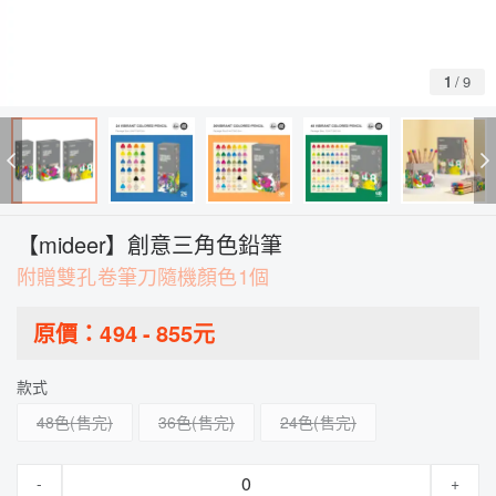
1
/
9
【mideer】創意三角色鉛筆
附贈雙孔卷筆刀隨機顏色1個
原價：
494
-
855
元
款式
48色
36色
24色
-
+