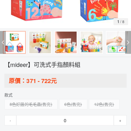
1
/
8
【mideer】可洗式手指顏料組
原價：
371
-
722
元
款式
8色好餓的毛毛蟲
6色
12色
-
+