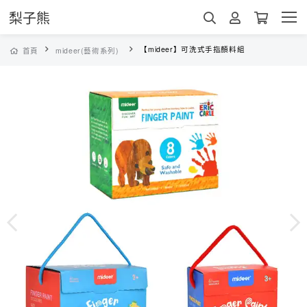
梨子熊
【mideer】可洗式手指顏料組
首頁
mideer(藝術系列)