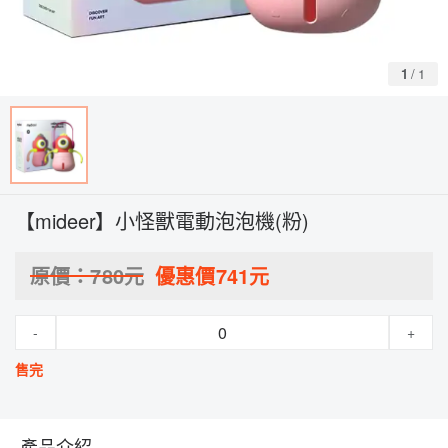
1
/
1
【mideer】小怪獸電動泡泡機(粉)
原價：
780
元
優惠價
741
元
-
+
售完
產品介紹