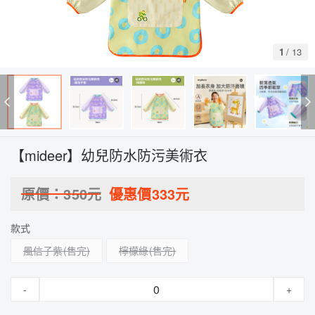
1
/
13
【mideer】幼兒防水防污美術衣
原價：
350
元
優惠價
333
元
款式
風信子紫
檸檬綠
-
+