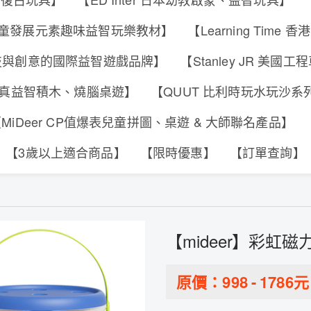
s 香港兒童發展元素趣味益智玩樂教材】
【Learning Tim
合科技與創意的國際益智遊戲品牌】
【Stanley JR 美國
可動擬真益智積木、燒腦桌遊】
【QUUT 比利時玩水玩沙
MiDeer CP值爆表兒童拼圖、桌遊 & 大師聯名產品】
【3歲以上適合商品】
【限時優惠】
【訂單查詢】
【mideer】彩虹磁
原價：
998
-
1786
元