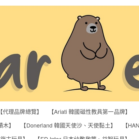
【代理品牌總覽】
【Ariati 韓國磁性教具第一品牌】
明積木】
【Donerland 韓國天使沙、天使黏土】
【HA
筒、復古玩具】
【ED Inter 日本幼教啟蒙、益智玩具】