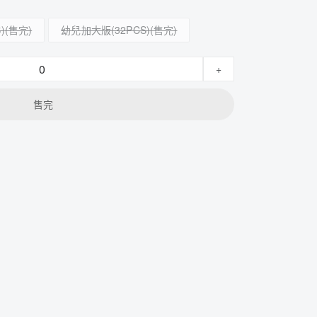
)
幼兒加大版(32PCS)
+
售完