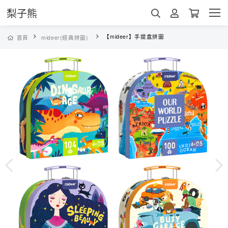
梨子熊
【mideer】手提盒拼圖
首頁
mideer(經典拼圖)