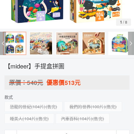
1
/
8
【mideer】手提盒拼圖
原價：
540
元
優惠價
513
元
款式
恐龍的世紀(104片)
我們的世界(100片)
睡美人(104片)
汽車百科(104片)