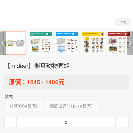
1
/
15
【mideer】擬真動物套組
原價：
1045
-
1406
元
款式
(15PCS)
海底世界(11pcs)
-
+