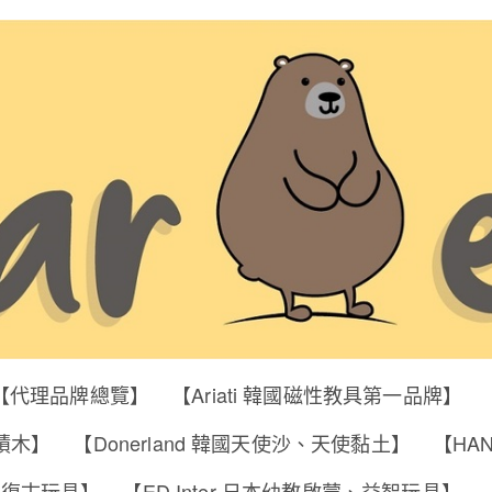
【代理品牌總覽】
【Ariati 韓國磁性教具第一品牌】
明積木】
【Donerland 韓國天使沙、天使黏土】
【HA
筒、復古玩具】
【ED Inter 日本幼教啟蒙、益智玩具】