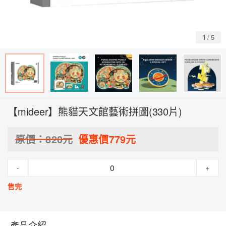
1
/
5
【mideer】熊貓天文館藝術拼圖(330片)
原價：
820
元
優惠價
779
元
-
+
售完
產品介紹