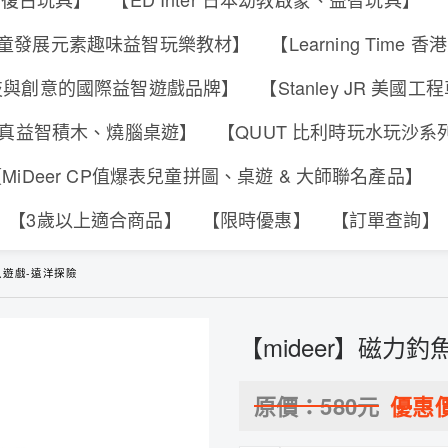
s 香港兒童發展元素趣味益智玩樂教材】
【Learning Tim
合科技與創意的國際益智遊戲品牌】
【Stanley JR 美國
可動擬真益智積木、燒腦桌遊】
【QUUT 比利時玩水玩沙
MiDeer CP值爆表兒童拼圖、桌遊 & 大師聯名產品】
【3歲以上適合商品】
【限時優惠】
【訂單查詢】
釣魚遊戲-遠洋探險
【mideer】磁力
原價：
580
元
優惠