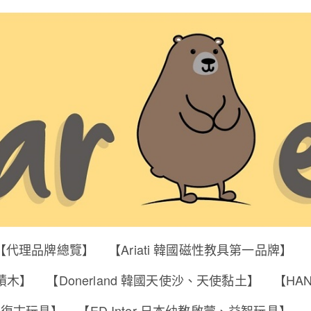
【代理品牌總覽】
【Ariati 韓國磁性教具第一品牌】
明積木】
【Donerland 韓國天使沙、天使黏土】
【HA
筒、復古玩具】
【ED Inter 日本幼教啟蒙、益智玩具】