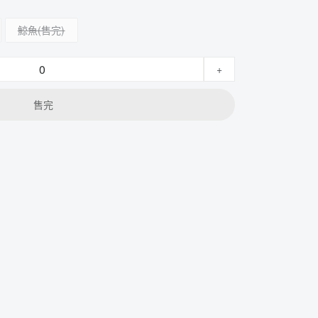
鯨魚
+
售完