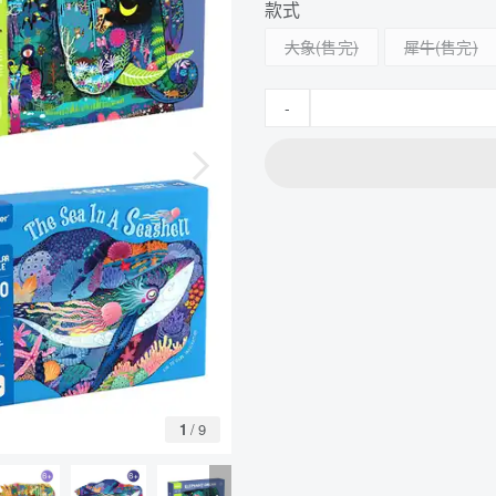
款式
大象
犀牛
-
1
/
9