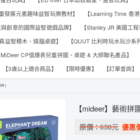
s 香港兒童發展元素趣味益智玩樂教材】
【Learning Tim
合科技與創意的國際益智遊戲品牌】
【Stanley JR 美國
可動擬真益智積木、燒腦桌遊】
【QUUT 比利時玩水玩沙
MiDeer CP值爆表兒童拼圖、桌遊 & 大師聯名產品】
【3歲以上適合商品】
【限時優惠】
【訂單查詢】
0片)
【mideer】藝術拼圖
原價：
650
元
優惠