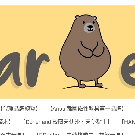
【代理品牌總覽】
【Ariati 韓國磁性教具第一品牌】
明積木】
【Donerland 韓國天使沙、天使黏土】
【HA
筒、復古玩具】
【ED Inter 日本幼教啟蒙、益智玩具】