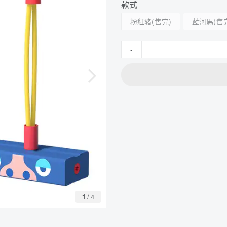
款式
粉紅豬
藍河馬
-
1
/
4