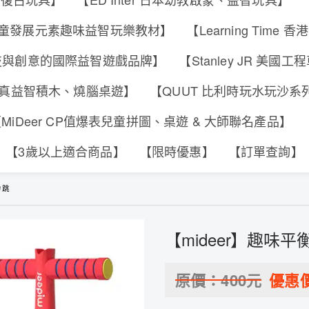
s 香港兒童發展元素趣味益智玩樂教材】
【Learning Tim
合科技與創意的國際益智遊戲品牌】
【Stanley JR 美國
可動擬真益智積木、燒腦桌遊】
【QUUT 比利時玩水玩沙
MiDeer CP值爆表兒童拼圖、桌遊 & 大師聯名產品】
【3歲以上適合商品】
【限時優惠】
【訂單查詢】
力跳
【mideer】趣味
原價：
400
元
優惠