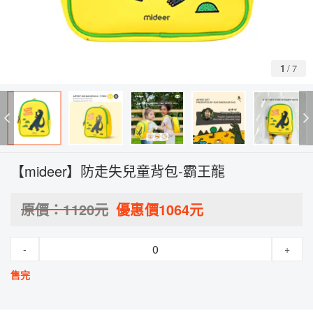
1
/
7
【mideer】防走失兒童背包-霸王龍
原價：
1120
元
優惠價
1064
元
-
+
售完