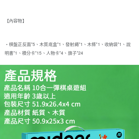
【內容物】
・棋盤正反面*5、木質底盒*1、發射繩*1、木條*1、收納袋*1、說
明書*1、積分卡*15、人物卡*4、旗子*24