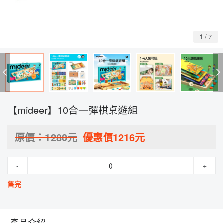
1
/
7
【mideer】10合一彈棋桌遊組
原價：
1280
元
優惠價
1216
元
-
+
售完
產品介紹