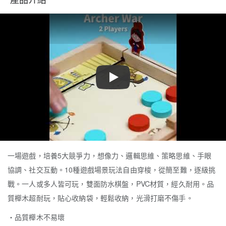
Play
一場遊戲，培養5大競爭力，想像力、邏輯思維、策略思維、手眼
協調、社交互動。10種遊戲場景玩法自由穿梭，從簡至難，逐級挑
戰。一人或多人皆可玩，雙面防水棋盤，PVC材質，經久耐用。品
質櫸木超耐玩，貼心收納袋，輕鬆收納，光滑打磨不傷手。
・品質櫸木不易壞