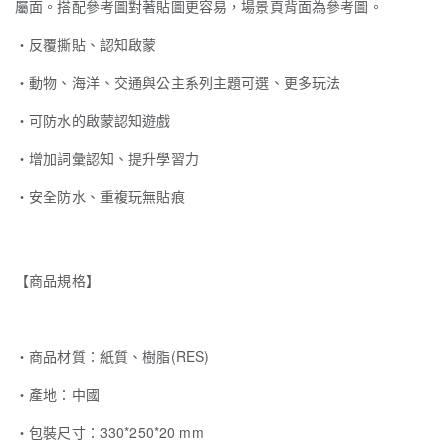
屬面。搭配參考圖對著貼圖更容易，場景頁背面為參考圖。
・反覆撕貼、認知啟蒙
・動物、海洋
、交通
與公主系列主題可選、更多玩法
・可防水的啟蒙認知遊戲
・增加詞彙認知、提升學習力
・安全防水、重複玩無貼痕
【商品規格】
‧商品材質：紙質、樹脂(RES)
‧產地：中國
‧包裝尺寸：330*250*20 mm