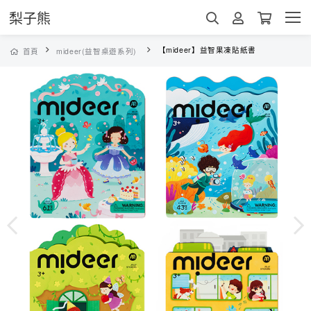
梨子熊
【mideer】益智果凍貼紙書
首頁
mideer(益智桌遊系列)