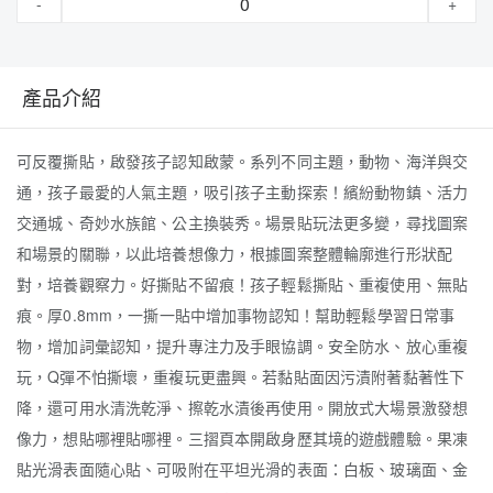
-
+
產品介紹
可反覆撕貼，啟發孩子認知啟蒙。系列不同主題，動物、海洋與交
通，孩子最愛的人氣主題，吸引孩子主動探索！繽紛動物鎮
、
活力
交通城、奇妙水族館
、公主換裝秀
。場景貼玩法更多變，尋找圖案
和場景的關聯，以此培養想像力，根據圖案整體輪廓進行形狀配
對，培養觀察力。好撕貼不留痕！孩子輕鬆撕貼、重複使用、無貼
痕。厚0.8mm，一撕一貼中增加事物認知！幫助輕鬆學習日常事
物，增加詞彙認知，提升專注力及手眼協調。安全防水、放心重複
玩，Q彈不怕撕壞，重複玩更盡興。若黏貼面因污漬附著黏著性下
降，還可用水清洗乾淨、擦乾水漬後再使用。開放式大場景激發想
像力，想貼哪裡貼哪裡。三摺頁本開啟身歷其境的遊戲體驗。果凍
貼光滑表面隨心貼、可吸附在平坦光滑的表面：白板、玻璃面、金