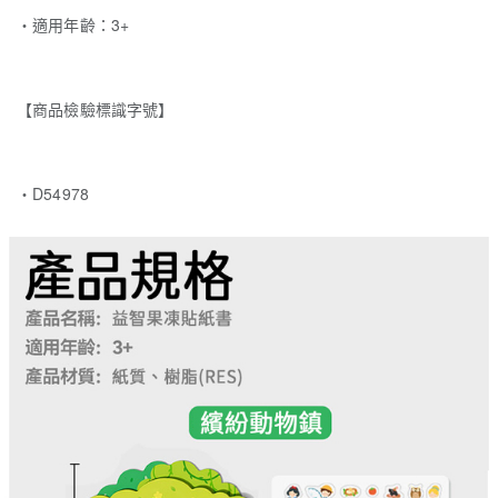
‧適用年齡：3+
【商品檢驗標識字號】
・D54978