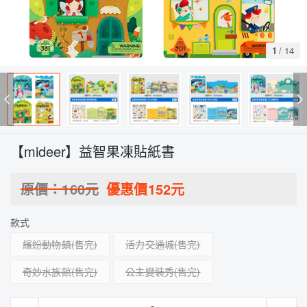
1
/
14
【mideer】益智果凍貼紙書
原價：
160
元
優惠價
152
元
款式
繽紛動物鎮
活力交通城
奇妙水族館
公主變裝秀